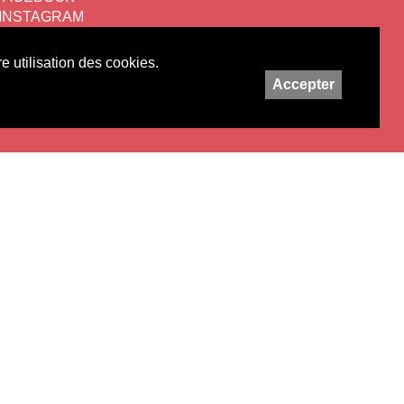
INSTAGRAM
ttre d'information
e utilisation des cookies.
Accepter
nditions générales de vente
Imaginé et conçu par
Giorigianni & Moeschler