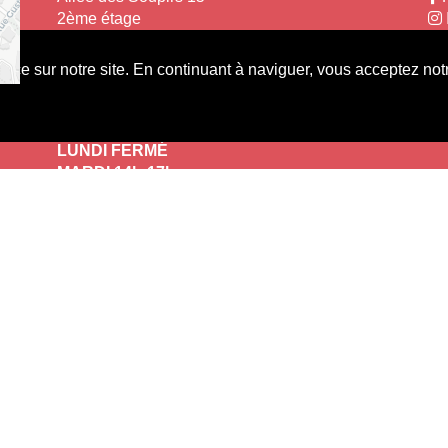
2ème étage
2900 Porrentruy
Le
nce sur notre site. En continuant à naviguer, vous acceptez notr
+41 32 466 92 19
info@cultureporrentruy.ch
Co
LUNDI FERMÉ
MARDI 14h-17h
MERCREDI 14h-17h
JEUDI 14h-17h
VENDREDI 14h-17h
Ou sur rendez-vous
au +41 32 466 92 19