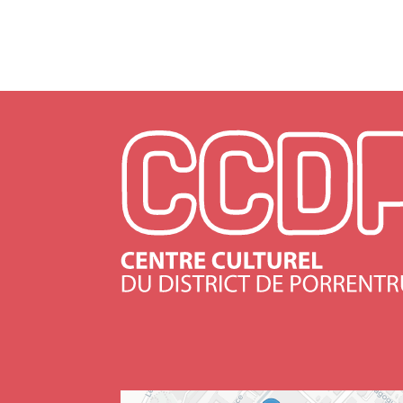
+
−
Lea