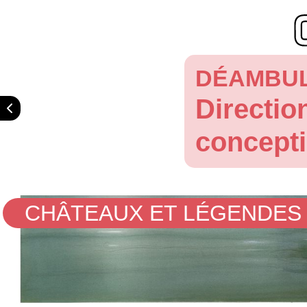
DÉAMBUL
Directio
concepti
CHÂTEAUX ET LÉGENDES