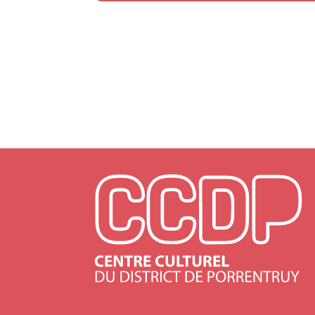
+
−
Lea