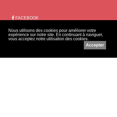
FACEBOOK
INSTAGRAM
Nous utilisons des cookies pour améliorer votre
expérience sur notre site. En continuant à naviguer,
Lettre d'information
+
vous acceptez notre utilisation des cookies.
−
Accepter
Conditions générales de vente
Leaflet