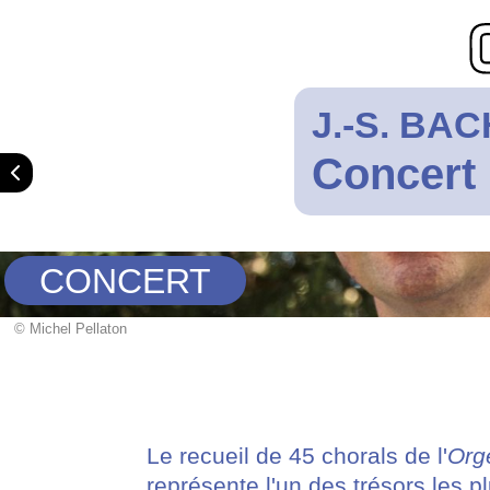
J.-S. BA
Concert 
CONCERT
© Michel Pellaton
Le recueil de 45 chorals de l'
Org
représente l'un des trésors les p