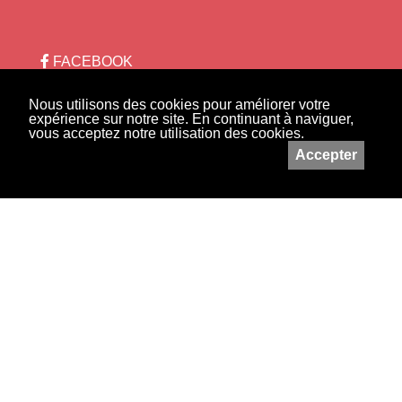
FACEBOOK
INSTAGRAM
Nous utilisons des cookies pour améliorer votre
expérience sur notre site. En continuant à naviguer,
Lettre d'information
+
vous acceptez notre utilisation des cookies.
−
Accepter
Conditions générales de vente
Leaflet