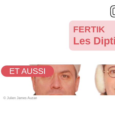
FERTIK
Les Dipt
ET AUSSI
© Julien James Auzan